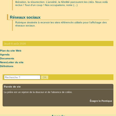
libération, la résurrection. L’anxiété, la fébrilité parcourent les cités. Nous voilà
reclus ! Tout d’un coup ! Nos occupations, notre (…)
Réseaux sociaux
Rubrique destinée à recevoir les sites référencés utilisés pour l’affichage des
réseaux sociaux.
Jeudi 6 août 2026
Plan du site Web
Agenda
Documents
NewsLetter du site
Définitions
Parole de vie
La prière est un rejeton de la douceur et de l’absence de colère.
Évagre le Pontique