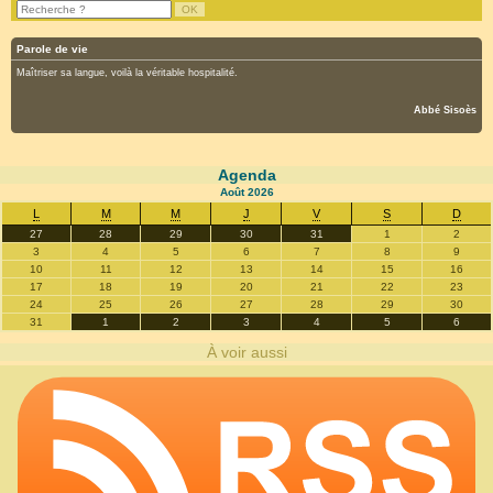
Parole de vie
Maîtriser sa langue, voilà la véritable hospitalité.
Abbé Sisoès
Agenda
Août
2026
L
M
M
J
V
S
D
27
28
29
30
31
1
2
3
4
5
6
7
8
9
10
11
12
13
14
15
16
17
18
19
20
21
22
23
24
25
26
27
28
29
30
31
1
2
3
4
5
6
À voir aussi