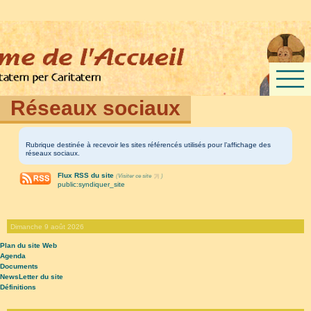
Réseaux sociaux
Rubrique destinée à recevoir les sites référencés utilisés pour l’affichage des
réseaux sociaux.
Flux RSS du site
(
Visiter ce site
)
public:syndiquer_site
Dimanche 9 août 2026
Plan du site Web
Agenda
Documents
NewsLetter du site
Définitions