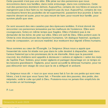
Cette pauvreté n’est pas une idée. Elle pèse sur des personnes que nous
rencontrons dans nos familles, dans notre entourage, dans nos communes. Cette
nuit des personnes dormiront dehors. Aujourd’hui, certains de nos frères et soeurs ne
mangeront pas à leur faim ou ne mangeront pas du tout. Aujourd’hui, certains de nos
concitoyens feront les poubelles de tel supermarché, passeront leur journée à faire la
manche devant tel autre, pour ne pas mourir de faim, pour nourrir leur famille, pour
survivre plutôt que vivre.
Ce sont souvent des vies cassées par des épreuves terribles. Il m’est donné de
rencontrer ces personnes terrassées par les malheurs de l’existence. Elles sont
courageuses, fortes en même temps que fragiles. Elles n’hésitent pas à me
demander de les bénir, de prier sur elles. Elles ont soif de Dieu. Elles portent avec le
Christ la croix douloureuse des injustices humaines. Un dialogue fraternel, quelques
mots de compassion, un secours matériel, leur restituent leur dignité d’êtres humains.
Nous sommes au cœur de l’Évangile. Le Seigneur Jésus nous a appris que
l’essentiel de notre foi réside non pas dans le culte destiné à disparaître, mais dans
l’amour fraternel qui a les promesses de la vie éternelle. Alors que la pauvreté
s’accroit, les chrétiens sont appelés à demeurer « sobres et vigilants » selon les mots
de l’apôtre Paul. Sobres, pour rester vigilants et partager davantage en ce temps où
les besoins grandissent. Vigilants, pour savoir accueillir la détresse humaine, pour ne
pas détourner son visage de ceux que la vie a défiguré et anéanti.
Le Seigneur nous dit : « tout ce que vous avez fait à l’un de ces petits qui sont mes
frères, c’est à moi que vous l’avez fait. » Prendre soin des pauvres, des petits, des
méprisés, voilà le culte qui plaît à Dieu. Puissions-nous ne jamais être empêchés de
lui rendre un tel hommage.
P. Luc
Dimanche 9 août 2026