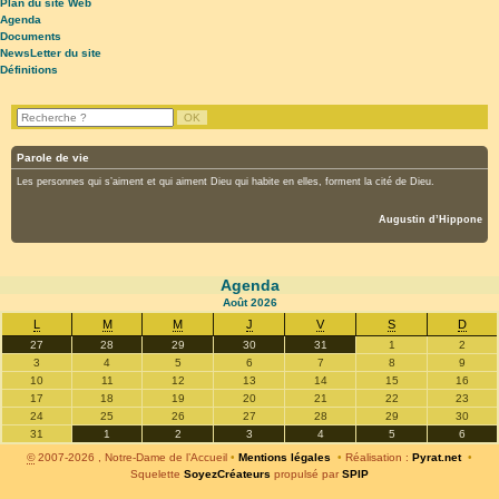
Plan du site Web
Agenda
Documents
NewsLetter du site
Définitions
Parole de vie
Les personnes qui s’aiment et qui aiment Dieu qui habite en elles, forment la cité de Dieu.
Augustin d’Hippone
Agenda
Août
2026
L
M
M
J
V
S
D
27
28
29
30
31
1
2
3
4
5
6
7
8
9
10
11
12
13
14
15
16
17
18
19
20
21
22
23
24
25
26
27
28
29
30
31
1
2
3
4
5
6
©
2007-2026 , Notre-Dame de l’Accueil
•
Mentions légales
•
Réalisation :
Pyrat.net
•
Squelette
SoyezCréateurs
propulsé par
SPIP