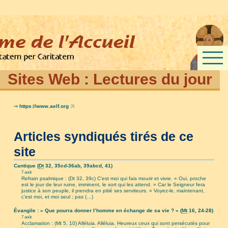
Sites Web :
Lectures du jour
⇒
https://www.aelf.org
Articles syndiqués tirés de ce
site
Cantique (
Dt
32, 35cd-36ab, 39abcd, 41)
7 août
Refrain psalmique : (Dt 32, 39c) C’est moi qui fais mourir et vivre. « Oui, proche
est le jour de leur ruine, imminent, le sort qui les attend. » Car le Seigneur fera
justice à son peuple, il prendra en pitié ses serviteurs. « Voyez-le, maintenant,
c’est moi, et moi seul ; pas (…)
Évangile : « Que pourra donner l’homme en échange de sa vie ? » (
Mt
16, 24-28)
7 août
Acclamation : (Mt 5, 10) Alléluia. Alléluia. Heureux ceux qui sont persécutés pour