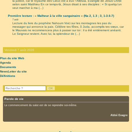
la justice, car le royaume des Cieux est à eux ! Alléluia. Évangile de Jésus Christ
selon saint Matthieu En ce temps-là, Jésus disait à ses disciples : « Si quelqu’un
veut marcher à ma (…)
Première lecture : « Malheur à la ville sanguinaire » (Na 2, 1.3 ; 3, 1-3.6-7)
7 août
Lecture du livre du prophète Nahoum Voici sur les montagnes les pas du
messager qui annonce la paix. Célèbre tes fêtes, ô Juda, accomplis tes vœux, car
le Mauvais ne recommencera plus à passer sur toi : il a été entièrement anéanti.
Le Seigneur revient. Avec lui, la splendeur de (…)
Vendredi 7 août 2026
Plan du site Web
Agenda
Documents
NewsLetter du site
Définitions
Parole de vie
Le commencement du salut est de se reprendre soi-même.
Abbé Evagre