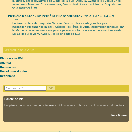
la justice, car le royaume des Cieux est à eux ! Alléluia. Évangile de Jésus Christ
selon saint Matthieu En ce temps-là, Jésus disait à ses disciples : « Si quelqu’un
veut marcher à ma (…)
Première lecture : « Malheur à la ville sanguinaire » (Na 2, 1.3 ; 3, 1-3.6-7)
7 août
Lecture du livre du prophète Nahoum Voici sur les montagnes les pas du
messager qui annonce la paix. Célèbre tes fêtes, ô Juda, accomplis tes vœux, car
le Mauvais ne recommencera plus à passer sur toi : il a été entièrement anéanti.
Le Seigneur revient. Avec lui, la splendeur de (…)
Vendredi 7 août 2026
Plan du site Web
Agenda
Documents
NewsLetter du site
Définitions
Parole de vie
Hospitalise dans ton cœur, avec ta misère et ta souffrance, la misère et la souffrance des autres.
Père Monier