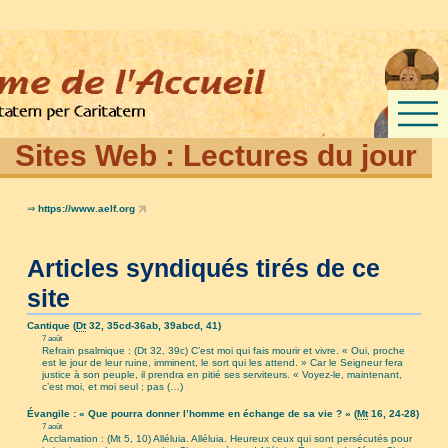
Sites Web :
Lectures du jour
⇒
https://www.aelf.org
Articles syndiqués tirés de ce
site
Cantique (
Dt
32, 35cd-36ab, 39abcd, 41)
7 août
Refrain psalmique : (Dt 32, 39c) C’est moi qui fais mourir et vivre. « Oui, proche
est le jour de leur ruine, imminent, le sort qui les attend. » Car le Seigneur fera
justice à son peuple, il prendra en pitié ses serviteurs. « Voyez-le, maintenant,
c’est moi, et moi seul ; pas (…)
Évangile : « Que pourra donner l’homme en échange de sa vie ? » (
Mt
16, 24-28)
7 août
Acclamation : (Mt 5, 10) Alléluia. Alléluia. Heureux ceux qui sont persécutés pour