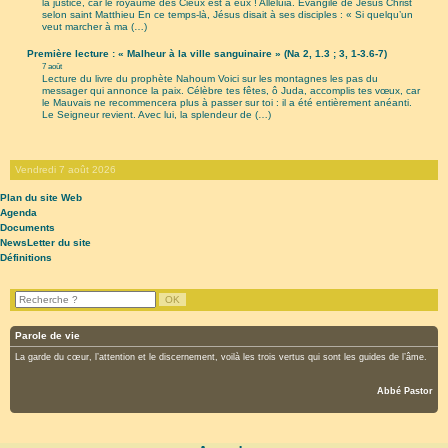
la justice, car le royaume des Cieux est à eux ! Alléluia. Évangile de Jésus Christ
selon saint Matthieu En ce temps-là, Jésus disait à ses disciples : « Si quelqu’un
veut marcher à ma (…)
Première lecture : « Malheur à la ville sanguinaire » (Na 2, 1.3 ; 3, 1-3.6-7)
7 août
Lecture du livre du prophète Nahoum Voici sur les montagnes les pas du
messager qui annonce la paix. Célèbre tes fêtes, ô Juda, accomplis tes vœux, car
le Mauvais ne recommencera plus à passer sur toi : il a été entièrement anéanti.
Le Seigneur revient. Avec lui, la splendeur de (…)
Vendredi 7 août 2026
Plan du site Web
Agenda
Documents
NewsLetter du site
Définitions
Parole de vie
La garde du cœur, l’attention et le discernement, voilà les trois vertus qui sont les guides de l’âme.
Abbé Pastor