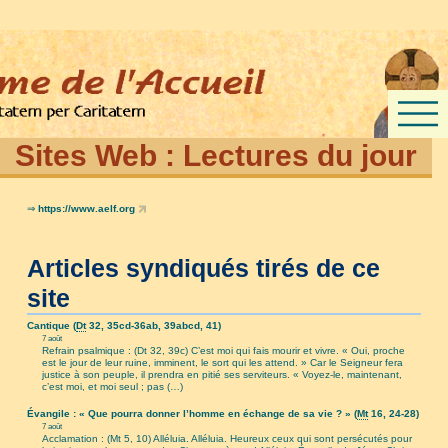
Sites Web :
Lectures du jour
⇒
https://www.aelf.org
Articles syndiqués tirés de ce
site
Cantique (
Dt
32, 35cd-36ab, 39abcd, 41)
7 août
Refrain psalmique : (Dt 32, 39c) C’est moi qui fais mourir et vivre. « Oui, proche
est le jour de leur ruine, imminent, le sort qui les attend. » Car le Seigneur fera
justice à son peuple, il prendra en pitié ses serviteurs. « Voyez-le, maintenant,
c’est moi, et moi seul ; pas (…)
Évangile : « Que pourra donner l’homme en échange de sa vie ? » (
Mt
16, 24-28)
7 août
Acclamation : (Mt 5, 10) Alléluia. Alléluia. Heureux ceux qui sont persécutés pour