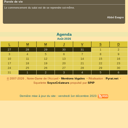
Parole de vie
Le commencement du salut est de se reprendre soi-même.
Abbé Evagre
Agenda
Août
2026
L
M
M
J
V
S
D
27
28
29
30
31
1
2
3
4
5
6
7
8
9
10
11
12
13
14
15
16
17
18
19
20
21
22
23
24
25
26
27
28
29
30
31
1
2
3
4
5
6
©
2007-2026 , Notre-Dame de l’Accueil
•
Mentions légales
•
Réalisation :
Pyrat.net
•
Squelette
SoyezCréateurs
propulsé par
SPIP
Dernière mise à jour du site : vendredi 1er décembre 2023